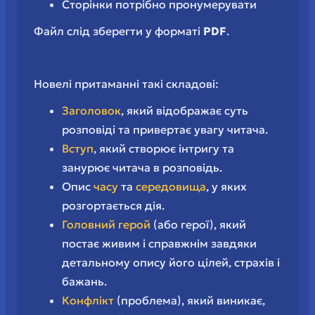
Сторінки потрібно пронумерувати
Файл слід зберегти у форматі
PDF
.
Новелі притаманні такі складові:
Заголовок
, який відображає суть
розповіді та привертає увагу читача.
Вступ
, який створює інтригу та
занурює читача в розповідь.
Опис
часу
та
середовища
, у яких
розгортається дія.
Головний герой
(або герої), який
постає живим і справжнім завдяки
детальному опису його цілей, страхів і
бажань.
Конфлікт
(проблема), який виникає,