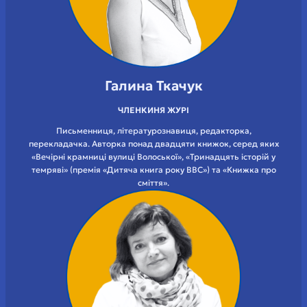
Галина Ткачук
ЧЛЕНКИНЯ ЖУРІ
Письменниця, літературознавиця, редакторка,
перекладачка. Авторка понад двадцяти книжок, серед яких
«Вечірні крамниці вулиці Волоської», «Тринадцять історій у
темряві» (премія «Дитяча книга року BBC») та «Книжка про
сміття».