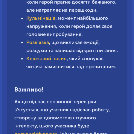
коли герой прагне досягти бажаного,
але натрапляє на перешкоди.
Кульмінація
, момент найбільшого
напруження, коли герой долає своє
головне випробування.
Розв’язка
, що викликає емоції,
роздуми та залишає відкриті питання.
Ключовий посил
, який спонукає
читача замислитися над прочитаним.
Важливо!
Якщо під час первинної перевірки
з’ясується, що учасник надіслав роботу,
створену за допомогою штучного
інтелекту, цього учасника буде
дискваліфіковано
, і він не зможе брати