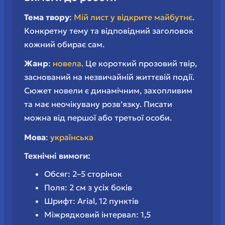
Тема
твору
:
Мій лист у відкрите майбутнє
.
Конкретну тему та відповідний заголовок
кожний обирає сам.
Жанр
:
новела
. Це короткий прозовий твір,
заснований на незвичайній життєвій події.
Сюжет новели є динамічним, захопливим
та має неочікувану розв’язку. Писати
можна від першої або третьої особи.
Мова
:
українська
Технічні вимоги:
Обсяг: 2–5 сторінок
Поля: 2 см з усіх боків
Шрифт: Arial, 12 пунктів
Міжрядковий інтервал: 1,5