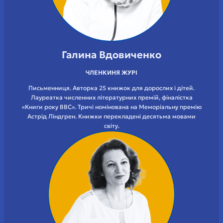
Галина Вдовиченко
ЧЛЕНКИНЯ ЖУРІ
Письменниця. Авторка 25 книжок для дорослих і дітей.
Лауреатка численних літературних премій, фіналістка
«Книги року ВВС». Тричі номінована на Меморіальну премію
Астрід Ліндгрен. Книжки перекладені десятьма мовами
світу.