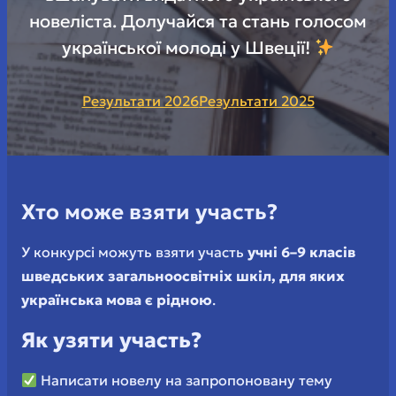
новеліста. Долучайся та стань голосом
української молоді у Швеції!
Результати 2026
Результати 2025
Хто може взяти участь?
У конкурсі можуть взяти участь
учні 6–9 класів
шведських
загальноосвітніх
шкіл, для яких
українська мова є рідною
.
Як узяти участь?
Написати новелу на запропоновану тему