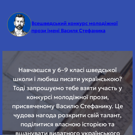
Всешведський конкурс молодіжної
прози імені Василя Стефаника
Навчаєшся у 6–9 класі шведської
школи і любиш писати українською?
Тоді запрошуємо тебе взяти участь у
конкурсі молодіжної прози,
присвяченому Василю Стефанику. Це
чудова нагода розкрити свій талант,
поділитися власною історією та
вшанувати видатного українського