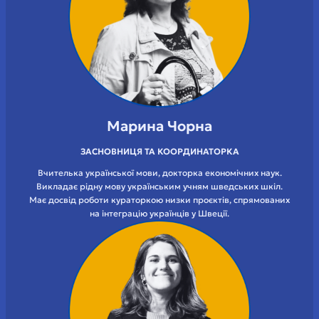
Марина Чорна
ЗАСНОВНИЦЯ ТА КООРДИНАТОРКА
Вчителька української мови, докторка економічних наук.
Викладає рідну мову українським учням шведських шкіл.
Має досвід роботи кураторкою низки проєктів, спрямованих
на інтеграцію українців у Швеції.